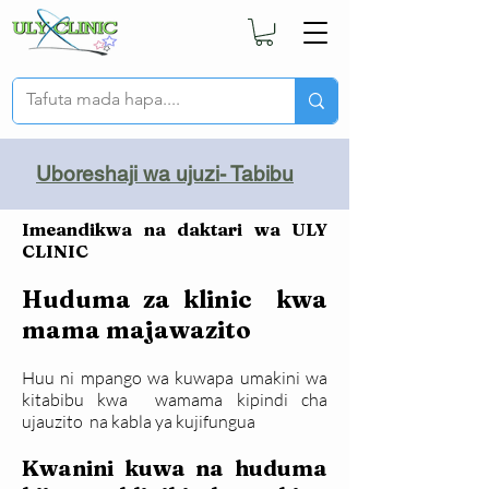
Uboreshaji wa ujuzi- Tabibu
Imeandikwa na daktari wa ULY
CLINIC
Huduma za klinic kwa
mama majawazito
Huu ni mpango wa kuwapa umakini wa
kitabibu kwa wamama kipindi cha
ujauzito na kabla ya kujifungua
Kwanini kuwa na huduma