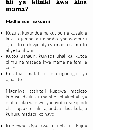
hii ya kliniki kwa kina
mama?
Madhumuni makuu ni
Kuzuia, kugundua na kutibu na kusaidia
kuzuia jambo au mambo yanayodhuru
ujauzito na hivyo afya ya mama na mtoto
aliye tumboni.
Kutoa ushauri, kuwapa uhakika, kutoa
elimu na msaada kwa mama na familia
yake
Kutatua matatizo madogodogo ya
ujauzito
Mgonjwa atahitaji kupewa maelezo
kuhusu dalili au mambo mbalimbali ya
mabadiliko ya mwili yanayotokea kipindi
cha ujauzito ili ajiandae kisaikolojia
kuhusu madabiliko hayo
Kupimwa afya kwa ujumla ili kujua