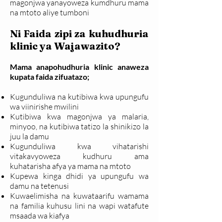
magonjwa yanayoweza kumdhuru mama
na mtoto aliye tumboni
Ni Faida zipi za kuhudhuria
klinic ya Wajawazito?
Mama anapohudhuria klinic anaweza
kupata faida zifuatazo;
Kugunduliwa na kutibiwa kwa upungufu
wa viinirishe mwilini
Kutibiwa kwa magonjwa ya malaria,
minyoo, na kutibiwa tatizo la shinikizo la
juu la damu
Kugunduliwa kwa vihatarishi
vitakavyoweza kudhuru ama
kuhatarisha afya ya mama na mtoto
Kupewa kinga dhidi ya upungufu wa
damu na tetenusi
Kuwaelimisha na kuwataarifu wamama
na familia kuhusu lini na wapi watafute
msaada wa kiafya