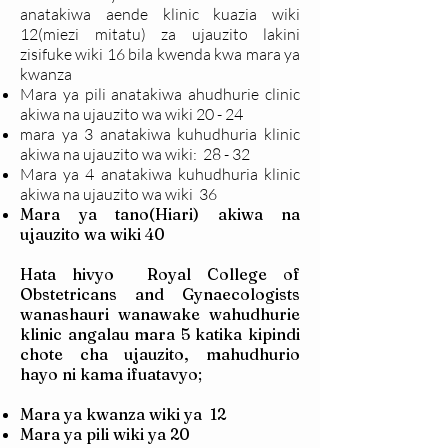
anatakiwa aende klinic kuazia wiki
12(miezi mitatu) za ujauzito lakini
zisifuke wiki 16 bila kwenda kwa mara ya
kwanza
Mara ya pili anatakiwa ahudhurie clinic
akiwa na ujauzito wa wiki 20 - 24
mara ya 3 anatakiwa kuhudhuria klinic
akiwa na ujauzito wa wiki: 28 - 32
Mara ya 4 anatakiwa kuhudhuria klinic
akiwa na ujauzito wa wiki 36
Mara ya tano(Hiari) akiwa na
ujauzito wa wiki 40
Hata hivyo Royal College of
Obstetricans and Gynaecologists
wanashauri wanawake wahudhurie
klinic angalau mara 5 katika kipindi
chote cha ujauzito, mahudhurio
hayo ni kama ifuatavyo;
Mara ya kwanza wiki ya 12
Mara ya pili wiki ya 20