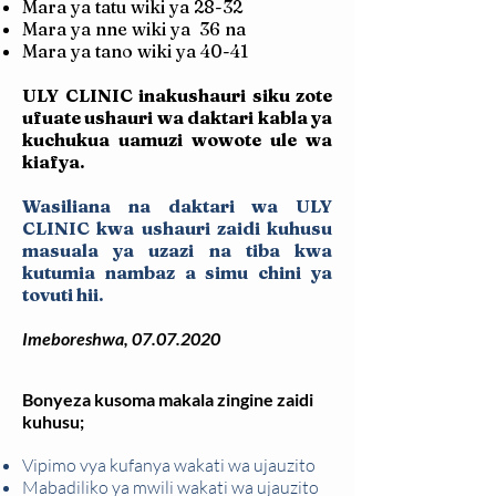
Mara ya tatu wiki ya 28-32
Mara ya nne wiki ya 36 na
Mara ya tano wiki ya 40-41
ULY CLINIC inakushauri siku zote
ufuate ushauri wa daktari kabla ya
kuchukua uamuzi wowote ule wa
kiafya.
Wasiliana na daktari wa ULY
CLINIC kwa ushauri zaidi kuhusu
masuala ya uzazi na tiba kwa
kutumia nambaz a simu chini ya
tovuti hii.
Imeboreshwa,
07.07.2020
Bonyeza kusoma makala zingine zaidi
kuhusu;
Vipimo vya kufanya wakati wa ujauzito
Mabadiliko ya mwili wakati wa ujauzito