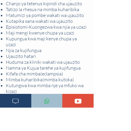
Chanjo ya tetenus kipindi cha ujauzito
Tatizo la rhesus na mimba kuharibika
Matumizi ya pombe wakati wa ujauzito
Kutapika sana wakati wa ujauzito
Episiotomi-Kuongezwa kwa njia ya uzazi
Maji mengi kwenye chupa ya uzazi
Kupungua kwa maji kenye chupa ya
uzazi
Njia za kujifungua
Ujauzito hatari
Huduma za kliniki wakati wa ujauzito
Namna ya Kujua tarehe ya kujifungua
Kifafa cha mimba(eclampsia)
Mimba kuharibika(mimba kutoka)
Kutungwa kwa mimba nje ya mfuko wa
kizazi
Tatizo la Kifafa kipindi cha ujauzito
Kutojimudu kwa shingo ya kizazi wakati
wa ujauzito
Kisukari cha ujauzito
Maambukizi wakati wa ujauzito
Maambukizi wakati wa
ujauzito