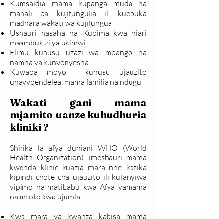
Kumsaidia mama kupanga muda na
mahali pa kujifungulia ili kuepuka
madhara wakati wa kujifungua
Ushauri nasaha na Kupima kwa hiari
maambukizi ya ukimwi
Elimu kuhusu uzazi wa mpango na
namna ya kunyonyesha
Kuwapa moyo kuhusu ujauzito
unavyoendelea, mama familia na ndugu
Wakati gani mama
mjamito uanze kuhudhuria
kliniki ?
Shirika la afya duniani WHO (World
Health Organization) limeshauri mama
kwenda klinic kuazia mara nne katika
kipindi chote cha ujauzito ili kufanyiwa
vipimo na matibabu kwa Afya yamama
na mtoto kwa ujumla
Kwa mara ya kwanza kabisa mama