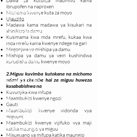
Dawa za kutuliza maumivu kama
ibrupofen na naproxen
Changia kuwezesha
Michomo kwenye kuta za moyo
Ujauzito
Clinical bot
Madawa kama madawa ya kisukari na
shinikizo la damu
Dirisha la Mgonjwa
Kusimama kwa mda mrefu, kukaa kwa
Dirisha la Daktari
mda mrefu kama kwenye ndege na gari
Magonjwa ya mishipa ya damu
Dodoso la matibabu
Mishipa ya damu ya vein kushindwa
Fursa za kibiashara
kurudisha damu kwenye moyo
Jiunge kwa makala mpya
2.Miguu kuvimba kutokana na michomo
ndani ya chembe hai za miguu huweza
Kuhusu ULY CLINIC
kusababishwa na
Kamusi ya ULY CLINIC
Kuvunjika kwa mfupa
Maambukizi kwenye ngozi
Maoni ya mteja
Gauti
Malalamiko ya mteja
Maambukizi kwenye vidonda vya
miguuni
Maoni ya wateja
Maambukizi kwenye vijifuko vya maji
Mahali tunapatikana
katika maungio ya miguu
Misuguano ya mifupa katika maungio