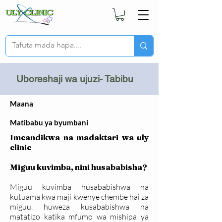
Uboreshaji wa ujuzi- Tabibu
Maana
Matibabu ya byumbani
Imeandikwa na madaktari wa uly
clinic
Miguu kuvimba, nini husababisha?
Miguu kuvimba husababishwa na
kutuama kwa maji kwenye chembe hai za
miguu, huweza kusababishwa na
matatizo katika mfumo wa mishipa ya