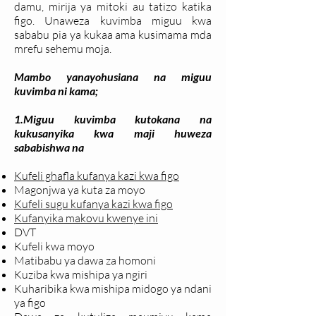
damu, mirija ya mitoki au tatizo katika
figo. Unaweza kuvimba miguu kwa
sababu pia ya kukaa ama kusimama mda
mrefu sehemu moja.
Mambo yanayohusiana na miguu
kuvimba ni kama;
1.Miguu kuvimba kutokana na
kukusanyika kwa maji huweza
sababishwa na
Kufeli ghafla kufanya kazi kwa figo
Magonjwa ya kuta za moyo
Kufeli sugu kufanya kazi kwa figo
Kufanyika makovu kwenye ini
DVT
Kufeli kwa moyo
Matibabu ya dawa za homoni
Kuziba kwa mishipa ya ngiri
Kuharibika kwa mishipa midogo ya ndani
ya figo