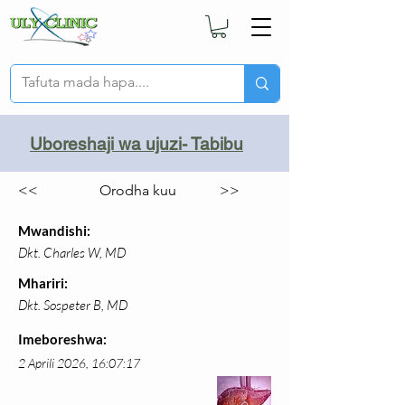
Uboreshaji wa ujuzi- Tabibu
<<
Orodha kuu
>>
Mwandishi:
Dkt. Charles W, MD
Mhariri:
Dkt. Sospeter B, MD
Imeboreshwa:
2 Aprili 2026, 16:07:17