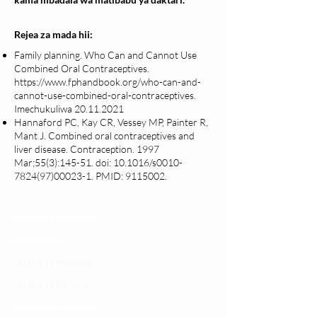
Rejea za mada hii:
Family planning. Who Can and Cannot Use
Combined Oral Contraceptives.
https://www.fphandbook.org/who-can-and-
cannot-use-combined-oral-contraceptives.
Imechukuliwa
20.11.2021
Hannaford PC, Kay CR, Vessey MP, Painter R,
Mant J. Combined oral contraceptives and
liver disease. Contraception. 1997
Mar;55(3):145-51. doi: 10.1016/s0010-
7824(97)00023-1. PMID:
9115002
.
Changia kuwezesha
Clinical bot
Dirisha la Mgonjwa
Dirisha la Daktari
Dodoso la matibabu