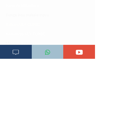
Fursa za kibiashara
Jiunge kwa makala mpya
Kuhusu ULY CLINIC
Kamusi ya ULY CLINIC
Maoni ya mteja
Malalamiko ya mteja
Maoni ya wateja
Mahali tunapatikana
Makundi mengine ya
telegram
Matangazo na udhamini
​Matibabu ya nyumbani
Maono na dira yetu
Pata tiba
Programu za mafunzo