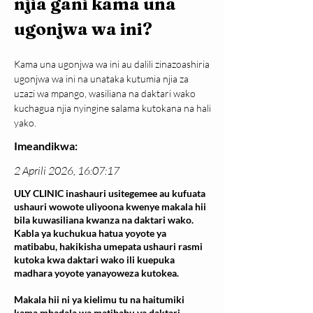
njia gani kama una 
ugonjwa wa ini?
Kama una ugonjwa wa ini au dalili zinazoashiria 
ugonjwa wa ini na unataka kutumia njia za 
uzazi wa mpango, wasiliana na daktari wako 
kuchagua njia nyingine salama kutokana na hali 
yako.
Imeandikwa:
2 Aprili 2026, 16:07:17
ULY CLINIC inashauri usitegemee au kufuata
ushauri wowote uliyoona kwenye makala hii
bila kuwasiliana kwanza na daktari wako.
Kabla ya kuchukua hatua yoyote ya
matibabu, hakikisha umepata ushauri rasmi
kutoka kwa daktari wako ili kuepuka
madhara yoyote yanayoweza kutokea.
Makala hii ni ya kielimu tu na haitumiki
kama mbadala wa matibabu ya daktari.