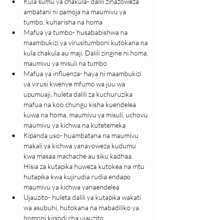
Kula sumu ya chakula- dalili zinazoweza 
ambatani ni pamoja na maumivu ya 
tumbo, kuharisha na homa
Mafua ya tumbo- husababishwa na 
maambukizi ya virusitumboni kutokana na 
kula chakula au maji. Dalili zingine ni homa, 
maumivu ya misuli na tumbo
Mafua ya influenza- haya ni maambukizi 
ya virusi kwenye mfumo wa juu wa 
upumuaji, huleta dalili za kuchuruzika 
mafua na koo chungu kisha kuendelea 
kuwa na homa, maumivu ya misuli, uchovu 
maumivu ya kichwa na kutetemeka
Kipanda uso- huambatana na maumivu 
makali ya kichwa yanayoweza kudumu 
kwa masaa machache au siku kadhaa. 
Hisia za kutapika huweza kutokea na mtu 
hutapika kwa kujirudia rudia endapo 
maumivu ya kichwa yanaendelea
Ujauzito- huleta dalili ya kutapika wakati 
wa asubuhi, hutokana na mabadiliko ya 
homoni kipindi cha ujauzito.