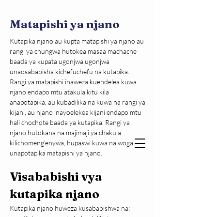
Matapishi ya njano
Kutapika njano au kupta matapishi ya njano au 
rangi ya chungwa hutokea masaa machache 
baada ya kupata ugonjwa ugonjwa 
unaosababisha kichefuchefu na kutapika. 
Rangi ya matapishi inaweza kuendelea kuwa 
njano endapo mtu atakula kitu kila 
anapotapika, au kubadilika na kuwa na rangi ya 
kijani, au njano inayoelekea kijani endapo mtu 
hali chochote baada ya kutapika. Rangi ya 
njano hutokana na majimaji ya chakula 
kilichomeng’enywa, hupaswi kuwa na woga 
unapotapika matapishi ya njano.
Visababishi vya 
kutapika njano
Kutapika njano huweza kusababishwa na;