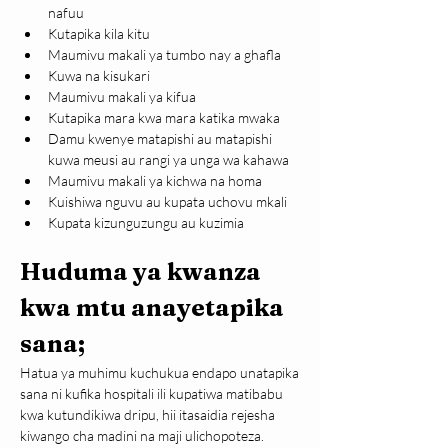
nafuu
Kutapika kila kitu
Maumivu makali ya tumbo nay a ghafla
Kuwa na kisukari
Maumivu makali ya kifua
Kutapika mara kwa mara katika mwaka
Damu kwenye matapishi au matapishi 
kuwa meusi au rangi ya unga wa kahawa
Maumivu makali ya kichwa na homa
Kuishiwa nguvu au kupata uchovu mkali
Kupata kizunguzungu au kuzimia
Huduma ya kwanza 
kwa mtu anayetapika 
sana;
Hatua ya muhimu kuchukua endapo unatapika 
sana ni kufika hospitali ili kupatiwa matibabu 
kwa kutundikiwa dripu, hii itasaidia rejesha 
kiwango cha madini na maji ulichopoteza.