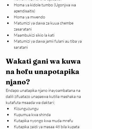
Homa ya kidole tumbo (Ugonjwa wa 
apendisaitis)
Homa ya mwendo
Matumizi ya dawa za kuua chembe 
zasaratani
Maambukizi sikio la kati
Matumizi ya dawa jamii fulani au tiba ya 
saratani
Wakati gani wa kuwa 
na hofu unapotapika 
njano?
Endapo unatapika njano inayoambatana na 
dalili zifuatazo unapaswa kutilia mashaka na 
kutafuta msaada wa daktari;
Kizunguzungu
Kupumua kwa shinda
Kutapika nyongo kwa muda mrefu
Kutapika zaidi ya masaa 48 bila kupata 