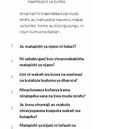
maambukizi ya tumbo
Ikiwa hali hii inaendelea kwa muda 
mrefu au inahusisha maumivu makali 
ya tumbo, homa, au kizunguzungu, ni 
vizuri kumuona daktari.
Je, matapishi ya njano ni hatari?
Ni sababu gani kuu zinazosababisha 
matapishi ya njano?
Lini ni wakati wa kuwa na wasiwasi 
na kutafuta huduma ya dharura?
Ninachoweza kufanya kama 
ninatapika sana na kwa muda mrefu?
Je, kuna vinywaji au vyakula 
ninavyopaswa kuepuka wakati wa 
kutapika?
Matapishi ya kijani ni tofauti na 