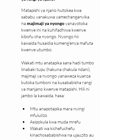
Matapishi ya njano hutokea kwa 
sababu yanakuwa yamechanganyika 
na 
majimaji ya nyongo 
yanayotoka 
kwenye ini na kuhifadhiwa kwenye 
kibofu cha nyongo. Nyongo hii 
kawaida husaidia kumeng’enya mafuta 
kwenye utumbo.
Wakati mtu anatapika sana hadi tumbo 
linabaki tupu (hakuna chakula ndani), 
majimaji ya nyongo yanaweza kuanza 
kutoka tumboni na kusababisha rangi 
ya manjano kwenye matapishi. Hili ni 
jambo la kawaida, hasa:
Mtu anapotapika mara nyingi 
mfululizo
Asipokula kwa muda mrefu
Wakati wa kichefuchefu 
kinachosababishwa na ujauzito au 