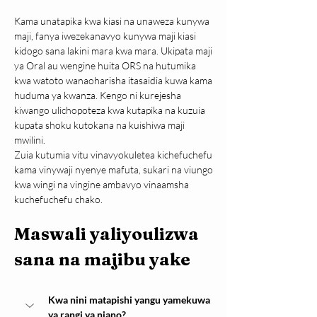
Kama unatapika kwa kiasi na unaweza kunywa 
maji, fanya iwezekanavyo kunywa maji kiasi 
kidogo sana lakini mara kwa mara. Ukipata maji 
ya Oral au wengine huita ORS na hutumika 
kwa watoto wanaoharisha itasaidia kuwa kama 
huduma ya kwanza. Kengo ni kurejesha 
kiwango ulichopoteza kwa kutapika na kuzuia 
kupata shoku kutokana na kuishiwa maji 
mwilini.
Zuia kutumia vitu vinavyokuletea kichefuchefu 
kama vinywaji nyenye mafuta, sukari na viungo 
kwa wingi na vingine ambavyo vinaamsha 
kuchefuchefu chako.
Maswali yaliyoulizwa 
sana na majibu yake
Kwa nini matapishi yangu yamekuwa 
ya rangi ya njano?