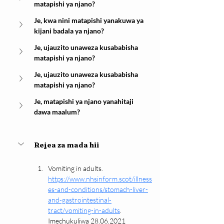
matapishi ya njano?
Je, kwa nini matapishi yanakuwa ya 
kijani badala ya njano?
Je, ujauzito unaweza kusababisha 
matapishi ya njano?
Je, ujauzito unaweza kusababisha 
matapishi ya njano?
Je, matapishi ya njano yanahitaji 
dawa maalum?
Rejea za mada hii
Vomiting in adults. 
https://www.nhsinform.scot/illness
es-and-conditions/stomach-liver-
and-gastrointestinal-
tract/vomiting-in-adults
. 
Imechukuliwa 28.06.2021