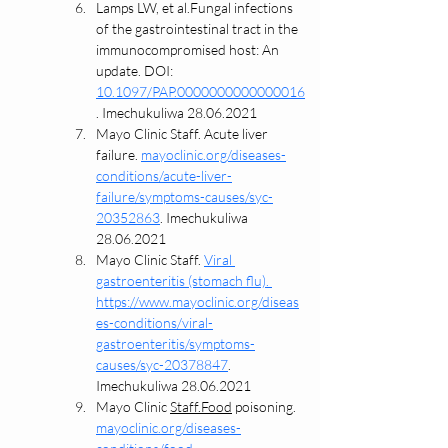
Lamps LW, et al.Fungal infections 
of the gastrointestinal tract in the 
immunocompromised host: An 
update. DOI: 
10.1097/PAP.0000000000000016
. Imechukuliwa 28.06.2021
Mayo Clinic Staff. Acute liver 
failure. 
mayoclinic.org/diseases-
conditions/acute-liver-
failure/symptoms-causes/syc-
20352863
. Imechukuliwa 
28.06.2021
Mayo Clinic Staff. 
Viral 
gastroenteritis (stomach flu). 
https://www.mayoclinic.org/diseas
es-conditions/viral-
gastroenteritis/symptoms-
causes/syc-20378847
. 
Imechukuliwa 28.06.2021
Mayo Clinic 
Staff.Food
 poisoning. 
mayoclinic.org/diseases-