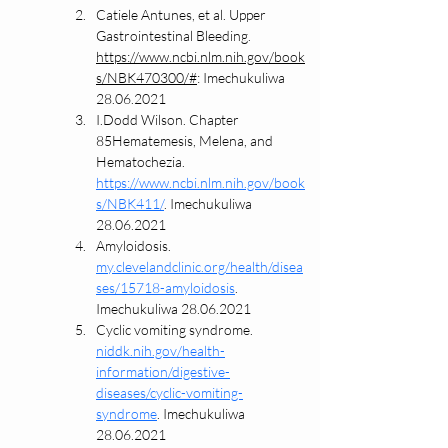
Catiele Antunes, et al. Upper 
Gastrointestinal Bleeding. 
https://www.ncbi.nlm.nih.gov/book
s/NBK470300/#
: Imechukuliwa 
28.06.2021
I.Dodd Wilson. Chapter 
85Hematemesis, Melena, and 
Hematochezia. 
https://www.ncbi.nlm.nih.gov/book
s/NBK411/
. Imechukuliwa 
28.06.2021
Amyloidosis. 
my.clevelandclinic.org/health/disea
ses/15718-amyloidosis
. 
Imechukuliwa 28.06.2021
Cyclic vomiting syndrome. 
niddk.nih.gov/health-
information/digestive-
diseases/cyclic-vomiting-
syndrome
. Imechukuliwa 
28.06.2021