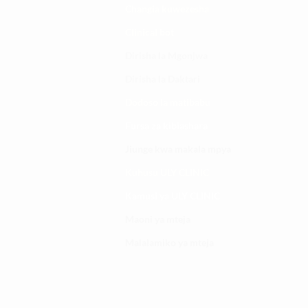
Changia kuwezesha
Clinical bot
Dirisha la Mgonjwa
Dirisha la Daktari
Dodoso la matibabu
Fursa za kibiashara
Jiunge kwa makala mpya
Kuhusu ULY CLINIC
Kamusi ya ULY CLINIC
Maoni ya mteja
Malalamiko ya mteja