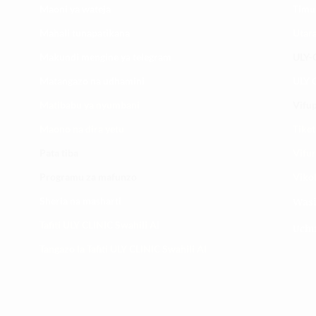
Maoni ya wateja
Timu
Mahali tunapatikana
Utar
Makundi mengine ya
telegram
ULY-C
Matangazo na udhamini
ULY C
​Matibabu ya nyumbani
Vifup
Maono na dira yetu
Tiket
Pata tiba
Vifur
Programu za mafunzo
Viko
Sheria na masharti
Wasi
Tafiti ULY CLINIC Swahili AI
Uchu
Tangazo la Tafiti ULY CLINIC Swahili AI