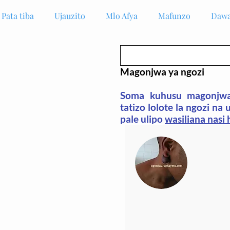
Pata tiba
Ujauzito
Mlo Afya
Mafunzo
Dawa
Magonjwa ya ngozi
Soma
kuhusu magonjwa
tatizo lolote la ngozi na
pale ulipo
wasiliana nasi