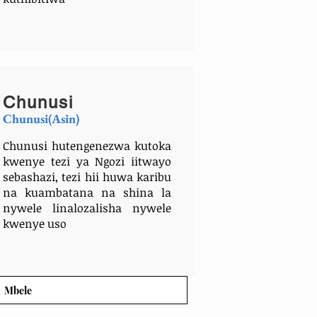
Chunu
si
Chunusi(Asin)
Chunusi hutengenezwa kutoka
kwenye tezi ya Ngozi iitwayo
sebashazi, tezi hii huwa karibu
na kuambatana na shina la
nywele linalozalisha nywele
kwenye uso
Mbele