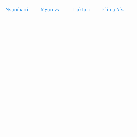
Nyumbani
Mgonjwa
Daktari
Elimu Afya