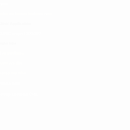
 yetu
atibu wa kupata huduma zetu
linic Application
LINIC project 100,00
0
isho tiba
i ya matibabu
ushi vya tiba
kotoo vya Afya
liana nasi
kuaji Historia CME