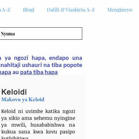
 A-Z
Blogi
Dalili & Viashiria A-Z
Mengineyo
Nyuma
 ya ngozi hapa, endapo una
 unahitaji ushauri na tiba popote
 hapa
au
pata tiba hapa
Keloidi
Makovu ya Keloid
Keloid ni uvimbe katika ngozi
ya sikio ama sehemu nyingine
ya mwili, husababishwa na
kukua sana kwa kovu pasipo
kuthibitiwa