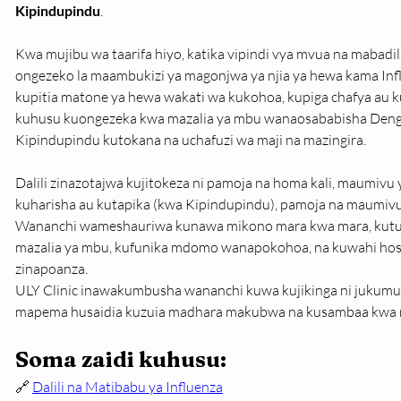
Kipindupindu
.
Kwa mujibu wa taarifa hiyo, katika vipindi vya mvua na mabadi
ongezeko la maambukizi ya magonjwa ya njia ya hewa kama In
kupitia matone ya hewa wakati wa kukohoa, kupiga chafya au 
kuhusu kuongezeka kwa mazalia ya mbu wanaosababisha Dengu
Kipindupindu kutokana na uchafuzi wa maji na mazingira.
Dalili zinazotajwa kujitokeza ni pamoja na homa kali, maumivu y
kuharisha au kutapika (kwa Kipindupindu), pamoja na maumivu
Wananchi wameshauriwa kunawa mikono mara kwa mara, kutumia
mazalia ya mbu, kufunika mdomo wanapokohoa, na kuwahi hospi
zinapoanza.
ULY Clinic inawakumbusha wananchi kuwa kujikinga ni jukumu 
mapema husaidia kuzuia madhara makubwa na kusambaa kwa ma
Soma zaidi kuhusu:
🔗 
Dalili na Matibabu ya Influenza