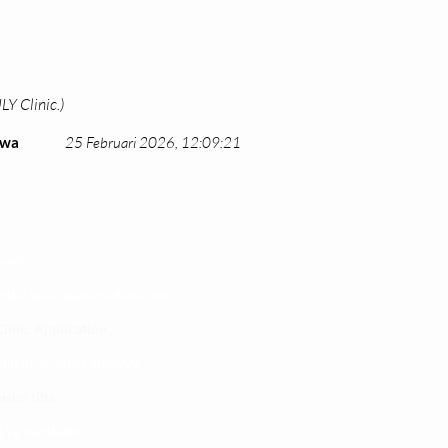
Y Clinic.)
hwa
25 Februari 2026, 12:09:21
 yetu
atibu wa kupata huduma zetu
linic Application
LINIC project 100,00
0
isho tiba
i ya matibabu