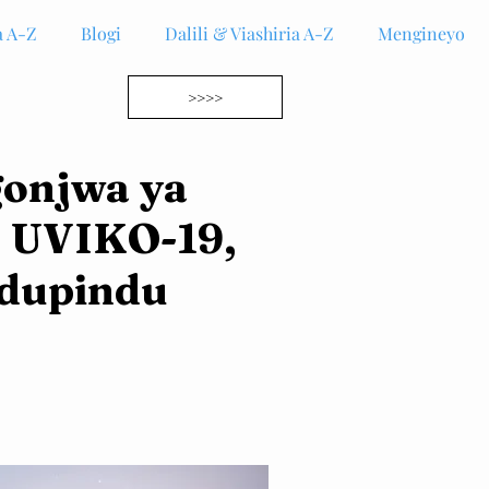
 A-Z
Blogi
Dalili & Viashiria A-Z
Mengineyo
>>>>
gonjwa ya
, UVIKO-19,
ndupindu