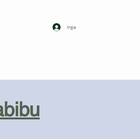
Ingia
abibu