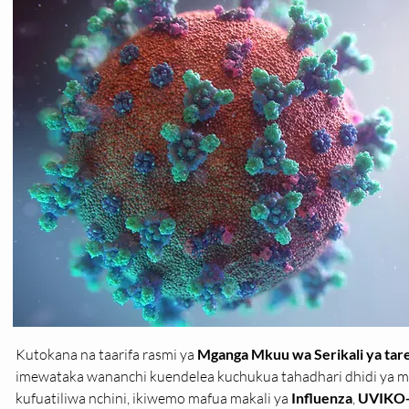
Kutokana na taarifa rasmi ya 
Mganga Mkuu wa Serikali ya tar
imewataka wananchi kuendelea kuchukua tahadhari dhidi ya m
kufuatiliwa nchini, ikiwemo mafua makali ya 
Influenza
, 
UVIKO