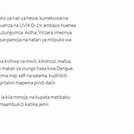
liko ya hali ya hewa, kumekuwa na 
fluenza na UVIKO-19, ambayo huenea 
kuzungumza. Aidha, Wizara imeonya 
e pamoja na hatari ya mlipuko wa 
a kichwa na mwili, kikohozi, mafua, 
 makali ya viungo hasa kwa Dengue. 
 maji safi na salama, kudhibiti 
talini mapema pindi dalili 
la kila mmoja, na kupata matibabu 
ambukizi katika jamii.