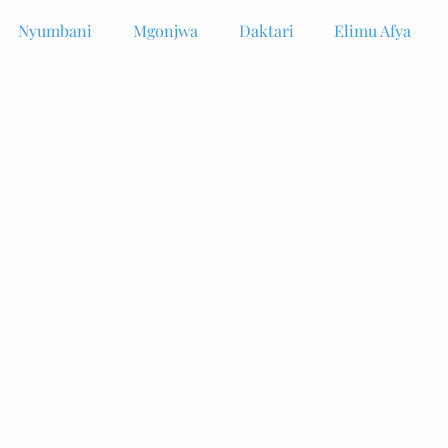
Nyumbani
Mgonjwa
Daktari
Elimu Afya