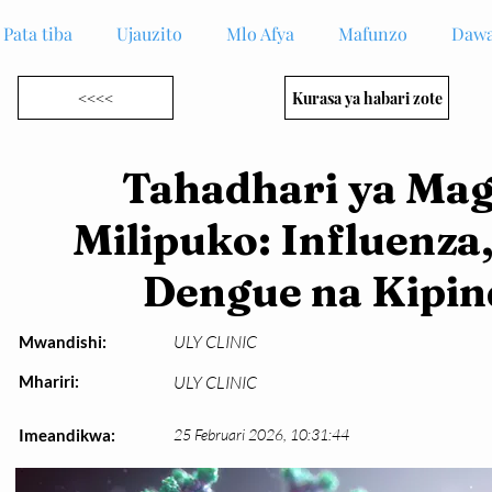
Pata tiba
Ujauzito
Mlo Afya
Mafunzo
Dawa
<<<<
Kurasa ya habari zote
Tahadhari ya Ma
Milipuko: Influenza
Dengue na Kipi
ULY CLINIC
Mwandishi:
Mhariri:
ULY CLINIC
Imeandikwa:
25 Februari 2026, 10:31:44