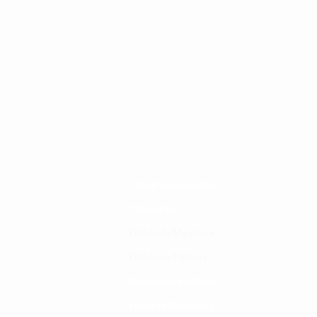
Changia kuwezesha
Clinical bot
Dirisha la Mgonjwa
Dirisha la Daktari
Dodoso la matibabu
Fursa za kibiashara