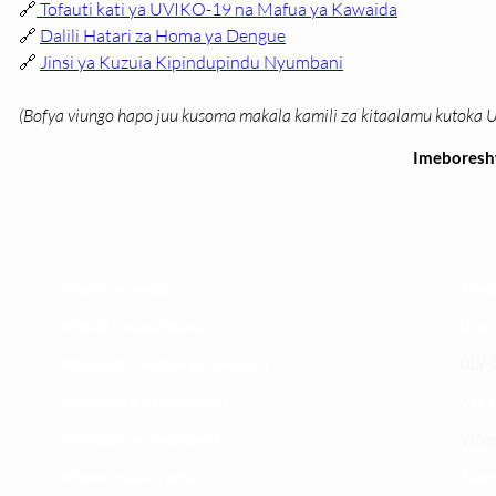
🔗
 Tofauti kati ya UVIKO-19 na Mafua ya Kawaida
🔗 
Dalili Hatari za Homa ya Dengue
🔗 
Jinsi ya Kuzuia Kipindupindu Nyumbani
(Bofya viungo hapo juu kusoma makala kamili za kitaalamu kutoka UL
Imebores
Maoni ya wateja
Timu
Mahali tunapatikana
Utar
Makundi mengine ya
telegram
ULY-C
Matangazo na udhamini
ULY C
​Matibabu ya nyumbani
Vifup
Maono na dira yetu
Tiket