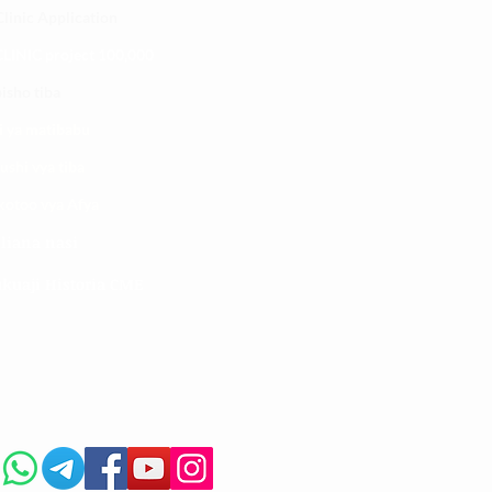
linic Application
LINIC project 100,00
0
isho tiba
i ya matibabu
ushi vya tiba
kotoo vya Afya
liana nasi
kuaji Historia CME