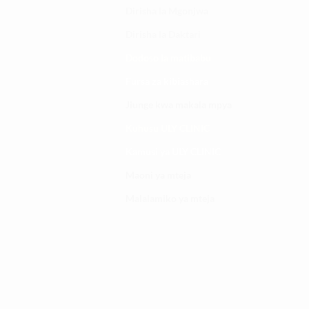
Dirisha la Mgonjwa
Dirisha la Daktari
Dodoso la matibabu
Fursa za kibiashara
Jiunge kwa makala mpya
Kuhusu ULY CLINIC
Kamusi ya ULY CLINIC
Maoni ya mteja
Malalamiko ya mteja