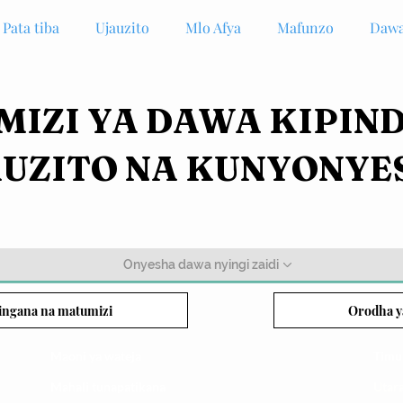
Pata tiba
Ujauzito
Mlo Afya
Mafunzo
Dawa
IZI YA DAWA KIPIN
AUZITO NA KUNYONYE
Onyesha dawa nyingi zaidi
ingana na matumizi
Orodha y
Maoni ya wateja
Timu
Mahali tunapatikana
Utar