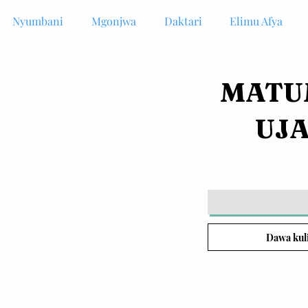
Nyumbani
Mgonjwa
Daktari
Elimu Afya
MATUM
UJ
Dawa kul
Changia kuwezesha
Clinical bot