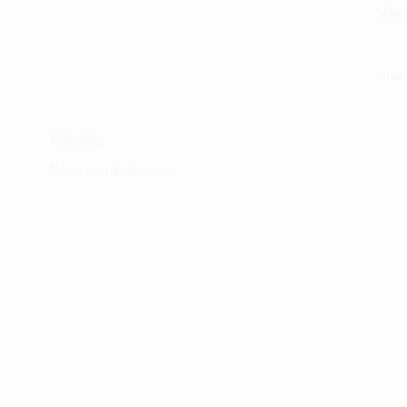
Makundi mengine ya
telegram
ULY-C
Matangazo na udhamini
ULY C
​Matibabu ya nyumbani
Vifup
Maono na dira yetu
Tiket
Pata tiba
Vifur
Programu za mafunzo
Viko
Sheria na masharti
Wasi
Tafiti ULY CLINIC Swahili AI
Uchu
Tangazo la Tafiti ULY CLINIC Swahili AI