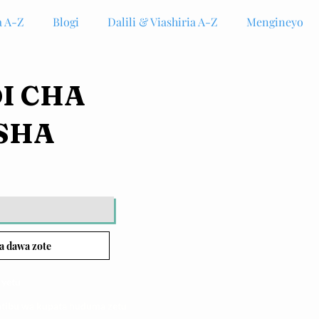
 A-Z
Blogi
Dalili & Viashiria A-Z
Mengineyo
DI CHA
SHA
a dawa zote
 yetu
atibu wa kupata huduma zetu