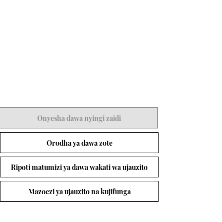
Onyesha dawa nyingi zaidi
Orodha ya dawa zote
Ripoti matumizi ya dawa wakati wa ujauzito
Mazoezi ya ujauzito na kujifunga