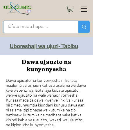
Uboreshaji wa ujuzi- Tabibu
Dawa ujauzto na
kunyonyesha
Dawa ujauzito na kunyonyesha ni kurasa
maalumu ya ushauri kuhusu usalama wa dawa
kwa wapenzi wanaotarajia kupata ujauzito,
wenye ujauzito na wale wanaonyonyesha.
Kurasa mada za dawa kwenye linki ya kurasa
hii zimezungumzia kiundani kuhusu dawa gani
ni salama, zipi zinapaswa kutumika na zipi
hazipaswi kutumika na madhara yake katika
kipindi kabla ya ujauzito, wakati wa ujauzito
na kipindi cha kunyonyesha.