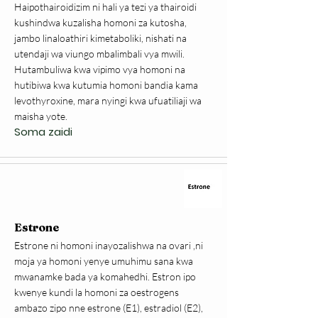
Haipothairoidizim ni hali ya tezi ya thairoidi
kushindwa kuzalisha homoni za kutosha,
jambo linaloathiri kimetaboliki, nishati na
utendaji wa viungo mbalimbali vya mwili.
Hutambuliwa kwa vipimo vya homoni na
hutibiwa kwa kutumia homoni bandia kama
levothyroxine, mara nyingi kwa ufuatiliaji wa
maisha yote.
Soma zaidi
Estrone
Estrone ni homoni inayozalishwa na ovari ,ni
moja ya homoni yenye umuhimu sana kwa
mwanamke bada ya komahedhi. Estron ipo
kwenye kundi la homoni za oestrogens
ambazo zipo nne estrone (E1), estradiol (E2),