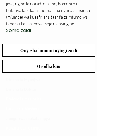
jina jingine la noradrenaline, homoni hii
hufanya kazi kama homoni na nyurotransmita
(mjumbe) wa kusafirisha taarifa za mfumo wa
fahamu kati ya neva moja na nyingine.
Soma zaidi
Onyesha homoni nyingi zaidi
Changia kuwezesha
Orodha kuu
Clinical bot
Dirisha la Mgonjwa
Dirisha la Daktari
Dodoso la matibabu
Fursa za kibiashara
Jiunge kwa makala mpya
Kuhusu ULY CLINIC