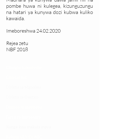
pombe huwa ni kulegea, kizunguzungu
na hatari ya kunywa dozi kubwa kuliko
kawaida.
Imeboreshwa
24.02.2020
Rejea zetu
NBF 2018
Changia kuwezesha
Clinical bot
Dirisha la Mgonjwa
Dirisha la Daktari
Dodoso la matibabu
Fursa za kibiashara
Jiunge kwa makala mpya
Kuhusu ULY CLINIC