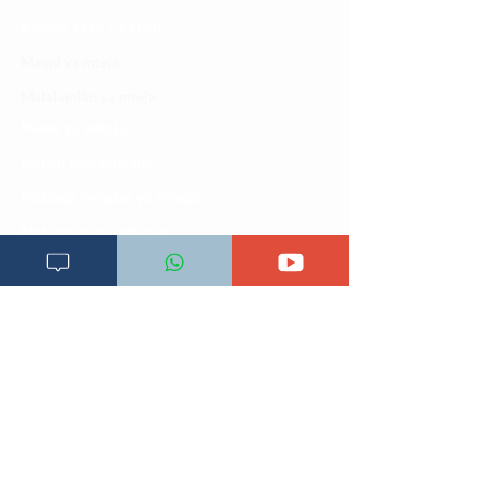
Kamusi ya ULY CLINIC
Maoni ya mteja
Malalamiko ya mteja
Maoni ya wateja
Mahali tunapatikana
Makundi mengine ya
telegram
Matangazo na udhamini
​Matibabu ya nyumbani
Maono na dira yetu
Pata tiba
Programu za mafunzo
Sheria na masharti
Tafiti ULY CLINIC Swahili AI
Tangazo la Tafiti ULY CLINIC Swahili AI