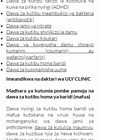
Dawa za kutibu tatizo la kutotulia na
kuwa na pilika nyingi (ADHD)
Dawa za kutibu maambukizi ya bakteria
(antibayotik)
Dawa jamii ya nitrate
Dawa za kutibu shinikizo la damu
Dawa za kutibu kisukari
Dawa ya kuyeyusha damu iitwayo
kumarini (coumarin) au
wafarini(warfarin)
Dawa za kutibu homa baridi
Dawa za kusimamisha uume
Imeandikwa na daktari wa ULY CLINIC
Madhara ya kutumia pombe pamoja na
dawa za kutibu homa ya baridi (mafua)
Dawa nyingi za kutibu homa baridi ya
mafua kutokana na virusi huwa na
mchanganyiko wa dawa jamii ya
anthistamine
,
dawa za kutuliza maumivu
,
dawa za kuzibua njia za hewa kichwani.
Madhara ya kunywa dawa jamii hii na