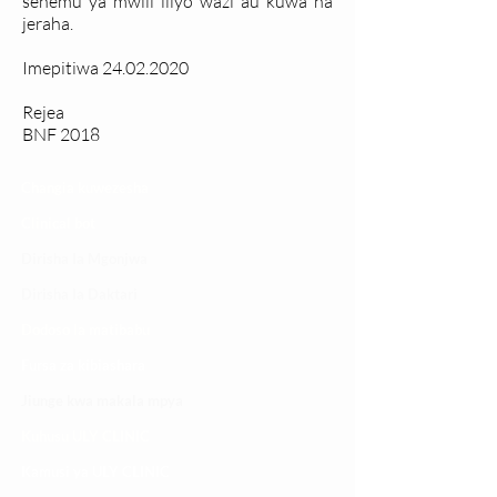
sehemu ya mwili iliyo wazi au kuwa na
jeraha.
Imepitiwa
24.02.2020
Rejea
BNF 2018
Changia kuwezesha
Clinical bot
Dirisha la Mgonjwa
Dirisha la Daktari
Dodoso la matibabu
Fursa za kibiashara
Jiunge kwa makala mpya
Kuhusu ULY CLINIC
Kamusi ya ULY CLINIC