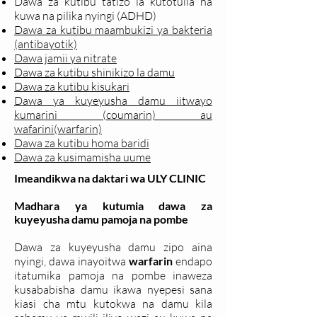
Dawa za kutibu tatizo la kutotulia na
kuwa na pilika nyingi (ADHD)
Dawa za kutibu maambukizi ya bakteria
(antibayotik)
Dawa jamii ya nitrate
Dawa za kutibu shinikizo la damu
Dawa za kutibu kisukari
Dawa ya kuyeyusha damu iitwayo
kumarini (coumarin) au
wafarini(warfarin)
Dawa za kutibu homa baridi
Dawa za kusimamisha uume
Imeandikwa na daktari wa ULY CLINIC
Madhara ya kutumia dawa za
kuyeyusha damu pamoja na pombe
Dawa za kuyeyusha damu zipo aina
nyingi, dawa inayoitwa
warfarin
endapo
itatumika pamoja na pombe inaweza
kusababisha damu ikawa nyepesi sana
kiasi cha mtu kutokwa na damu kila