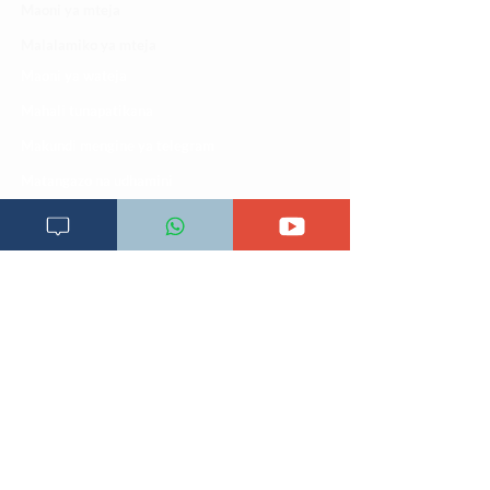
Maoni ya mteja
Malalamiko ya mteja
Maoni ya wateja
Mahali tunapatikana
Makundi mengine ya
telegram
Matangazo na udhamini
​Matibabu ya nyumbani
Maono na dira yetu
Pata tiba
Programu za mafunzo
Sheria na masharti
Tafiti ULY CLINIC Swahili AI
Tangazo la Tafiti ULY CLINIC Swahili AI
Timu yetu