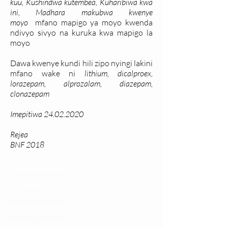
kuu, Kushindwa kutembea, Kuharibiwa kwa
ini, Madhara makubwa kwenye
moyo
mfano mapigo ya moyo kwenda
ndivyo sivyo na kuruka kwa mapigo la
moyo
Dawa kwenye kundi hili zipo nyingi lakini
mfano wake ni
lithium, dicalproex,
lorazepam, alprozalam, diazepam,
clonazepam
Imepitiwa
24.02.2020
Rejea
BNF 2018
Changia kuwezesha
Clinical bot
Dirisha la Mgonjwa
Dirisha la Daktari