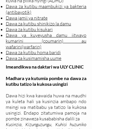
kuwa na pilika nyingi (ADHD)
Dawa za kutibu maambukizi ya bakteria
(antibayotik)
Dawa jamii ya nitrate
Dawa za kutibu shinikizo la damu
Dawa za kutibu kisukari
Dawa ya kuyeyusha damu iitwayo
kumarini (coumarin) au
wafarini(warfarin)
Dawa za kutibu homa baridi
Dawa za kusimamisha uume
Imeandikwa na daktari wa ULY CLINIC
Madhara ya kutumia pombe na dawa za
kutibu tatizo la kukosa usingizi
Dawa hizi kwa kawaida huwa na maudhi
ya kuleta hali ya kusinzia ambapo ndo
msingi wa matibabu ya tatizo la kukosa
usingizi. Endapo zitatumiwa pamoja na
pombe zinaweza kusababisha dalili za
Kusinzia, Kizunguzungu, Kuhisi huzuniko