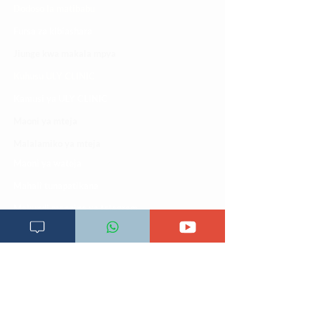
Dodoso la matibabu
Fursa za kibiashara
Jiunge kwa makala mpya
Kuhusu ULY CLINIC
Kamusi ya ULY CLINIC
Maoni ya mteja
Malalamiko ya mteja
Maoni ya wateja
Mahali tunapatikana
Makundi mengine ya
telegram
Matangazo na udhamini
​Matibabu ya nyumbani
Maono na dira yetu
Pata tiba