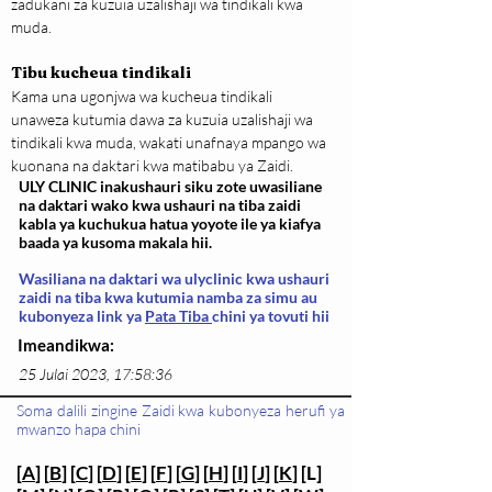
zadukani za kuzuia uzalishaji wa tindikali kwa 
muda. 
Tibu kucheua tindikali
Kama una ugonjwa wa kucheua tindikali 
unaweza kutumia dawa za kuzuia uzalishaji wa 
tindikali kwa muda, wakati unafnaya mpango wa 
kuonana na daktari kwa matibabu ya Zaidi.
ULY CLINIC inakushauri siku zote uwasiliane
na daktari wako kwa ushauri na tiba zaidi
kabla ya kuchukua hatua yoyote ile ya kiafya
baada ya kusoma makala hii.
Wasiliana na daktari wa ulyclinic kwa ushauri
zaidi na tiba kwa kutumia namba za simu au
kubonyeza link ya
Pata Tiba
chini ya tovuti hii
Imeandikwa:
25 Julai 2023, 17:58:36
Soma dalili zingine Zaidi kwa kubonyeza herufi ya
mwanzo hapa chini
[
A
] [
B
] [
C
] [
D
] [
E
] [
F
] [
G
] [
H
] [
I
] [
J
] [
K
] [L]