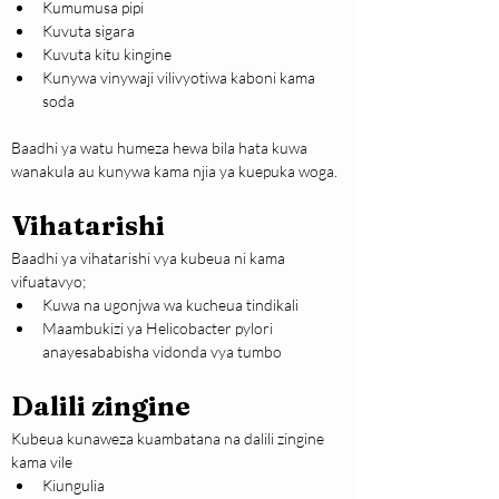
Kumumusa pipi
Kuvuta sigara
Kuvuta kitu kingine
Kunywa vinywaji vilivyotiwa kaboni kama 
soda
Baadhi ya watu humeza hewa bila hata kuwa 
wanakula au kunywa kama njia ya kuepuka woga.
Vihatarishi
Baadhi ya vihatarishi vya kubeua ni kama 
vifuatavyo;
Kuwa na ugonjwa wa kucheua tindikali
Maambukizi ya Helicobacter pylori 
anayesababisha vidonda vya tumbo
Dalili zingine
Kubeua kunaweza kuambatana na dalili zingine 
kama vile
Kiungulia