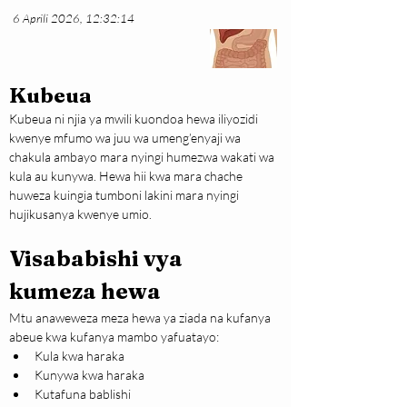
6 Aprili 2026, 12:32:14
Kubeua
Kubeua ni njia ya mwili kuondoa hewa iliyozidi 
kwenye mfumo wa juu wa umeng’enyaji wa 
chakula ambayo mara nyingi humezwa wakati wa 
kula au kunywa. Hewa hii kwa mara chache 
huweza kuingia tumboni lakini mara nyingi 
hujikusanya kwenye umio.
Visababishi vya 
kumeza hewa
Mtu anaweweza meza hewa ya ziada na kufanya 
abeue kwa kufanya mambo yafuatayo:
Kula kwa haraka
Kunywa kwa haraka
Kutafuna bablishi