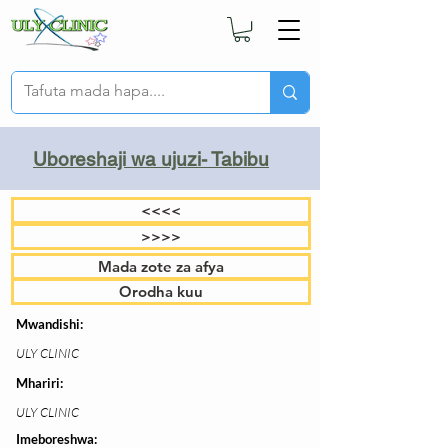
Uboreshaji wa ujuzi- Tabibu
<<<<
>>>>
Mada zote za afya
Orodha kuu
Mwandishi:
ULY CLINIC
Mhariri:
ULY CLINIC
Imeboreshwa: