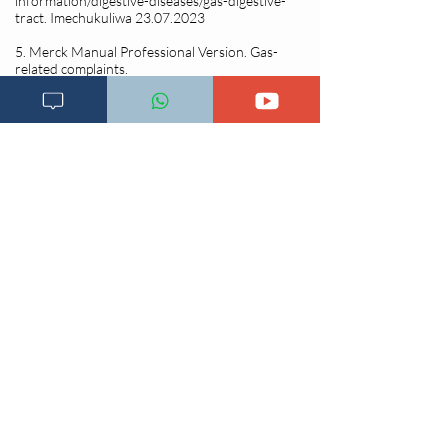
information/digestive-diseases/gas-digestive-
tract.
Imechukuliwa
23.07.2023
5. Merck Manual Professional Version. Gas-
related complaints.
https://www.merckmanuals.com/professional/gast
rointestinal-disorders/symptoms-of-gi-
disorders/gas-related-complaints?query=gas-
related
complaints#. Imechukuliwa
23.07.2023
6. Rowland I, et al. Gut microbiota functions:
Metabolism of nutrients and other food
components. European Journal of Nutrition.
2018; doi:10.1007/s00394-017-1445-8.
Changia kuwezesha
Clinical bot
Dirisha la Mgonjwa
Dirisha la Daktari
Dodoso la matibabu