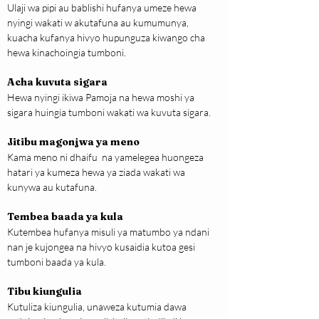
Ulaji wa pipi au bablishi hufanya umeze hewa 
nyingi wakati w akutafuna au kumumunya, 
kuacha kufanya hivyo hupunguza kiwango cha 
hewa kinachoingia tumboni.
Acha kuvuta sigara
Hewa nyingi ikiwa Pamoja na hewa moshi ya 
sigara huingia tumboni wakati wa kuvuta sigara.
Jitibu magonjwa ya meno
Kama meno ni dhaifu  na yamelegea huongeza 
hatari ya kumeza hewa ya ziada wakati wa 
kunywa au kutafuna.
Tembea baada ya kula
Kutembea hufanya misuli ya matumbo ya ndani 
nan je kujongea na hivyo kusaidia kutoa gesi 
tumboni baada ya kula.
Tibu kiungulia
Kutuliza kiungulia, unaweza kutumia dawa 