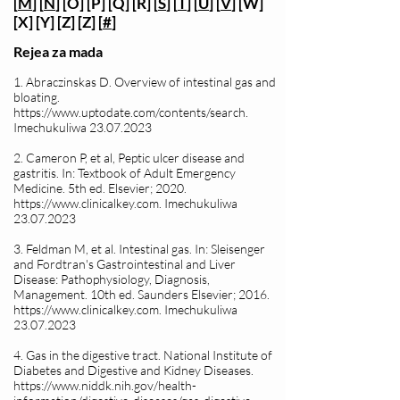
[
M
] [
N
] [O] [P] [Q] [R] [
S
] [
T
] [
U
] [
V
] [W]
[X] [Y] [Z] [Z] [
#
]
Rejea za mada
1. Abraczinskas D. Overview of intestinal gas and
bloating.
https://www.uptodate.com/contents/search.
Imechukuliwa
23.07.2023
2. Cameron P, et al, Peptic ulcer disease and
gastritis. In: Textbook of Adult Emergency
Medicine. 5th ed. Elsevier; 2020.
https://www.clinicalkey.com
. Imechukuliwa
23.07.2023
3. Feldman M, et al. Intestinal gas. In: Sleisenger
and Fordtran's Gastrointestinal and Liver
Disease: Pathophysiology, Diagnosis,
Management. 10th ed. Saunders Elsevier; 2016.
https://www.clinicalkey.com
. Imechukuliwa
23.07.2023
4. Gas in the digestive tract. National Institute of
Diabetes and Digestive and Kidney Diseases.
https://www.niddk.nih.gov/health-