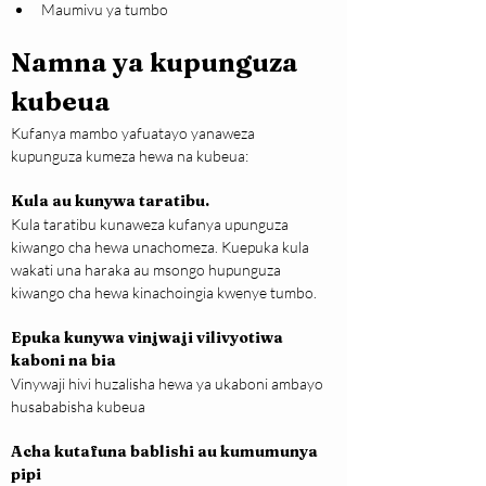
Maumivu ya tumbo
Namna ya kupunguza 
kubeua
Kufanya mambo yafuatayo yanaweza 
kupunguza kumeza hewa na kubeua:
Kula au kunywa taratibu.
Kula taratibu kunaweza kufanya upunguza 
kiwango cha hewa unachomeza. Kuepuka kula 
wakati una haraka au msongo hupunguza 
kiwango cha hewa kinachoingia kwenye tumbo.
Epuka kunywa vinjwaji vilivyotiwa 
kaboni na bia
Vinywaji hivi huzalisha hewa ya ukaboni ambayo 
husababisha kubeua
Acha kutafuna bablishi au kumumunya 
pipi