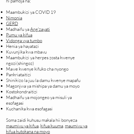
ni pamoja na;
Maambukizi ya COVID 19
Nimonia
GERD
Madhaifu ya
Ang'zayati
Pumu ya kifua
Vidonga vya tumbo
Henia ya hayatazi
Kuvunjika kwa mbavu
Maambukizi ya herpes zosta kwenye
ngozi(shingoz)
Mawe kwenye kifuko cha nyongo
Pankriataitizi
Shinikizo la juu la damu kwenye mapafu
Magonjwa ya mishipa ya damu ya moyo
Kostokondraitizi
Madhaifu ya mojongeo ya misuli ya
esofagasi
Kuchanika kwa esofagasi
Soma zaidi kuhusu makala hii bonyeza
maumivu ya kifua
,
kifua kuuma
.
maumivu ya
kifua kutokana na moyo