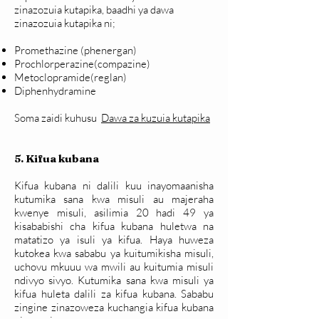
zinazozuia kutapika, baadhi ya dawa
zinazozuia kutapika ni;
Promethazine (phenergan)
Prochlorperazine(compazine)
Metoclopramide(reglan)
Diphenhydramine
Soma zaidi kuhusu
Dawa za kuzuia kutapika
5. Kifua kubana
Kifua kubana ni dalili kuu inayomaanisha
kutumika sana kwa misuli au majeraha
kwenye misuli, asilimia 20 hadi 49 ya
kisababishi cha kifua kubana huletwa na
matatizo ya isuli ya kifua. Haya huweza
kutokea kwa sababu ya kuitumikisha misuli,
uchovu mkuuu wa mwili au kuitumia misuli
ndivyo sivyo. Kutumika sana kwa misuli ya
kifua huleta dalili za kifua kubana. Sababu
zingine zinazoweza kuchangia kifua kubana