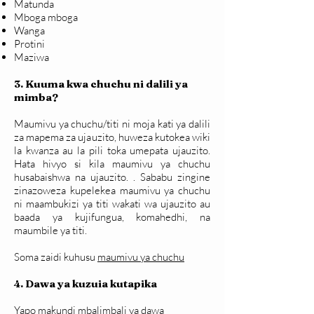
Matunda
Mboga mboga
Wanga
Protini
Maziwa
3. Kuuma kwa chuchu ni dalili ya
mimba?
Maumivu ya chuchu/titi ni moja kati ya dalili
za mapema za ujauzito, huweza kutokea wiki
la kwanza au la pili toka umepata ujauzito.
Hata hivyo si kila maumivu ya chuchu
husabaishwa na ujauzito. . Sababu zingine
zinazoweza kupelekea maumivu ya chuchu
ni maambukizi ya titi wakati wa ujauzito au
baada ya kujifungua, komahedhi, na
maumbile ya titi.
Soma zaidi kuhusu
maumivu ya chuchu
4. Dawa ya kuzuia kutapika
Yapo makundi mbalimbali ya dawa