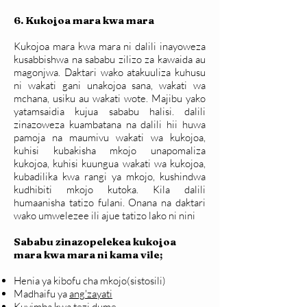
6. Kukojoa mara kwa mara
Kukojoa mara kwa mara ni dalili inayoweza
kusabbishwa na sababu zilizo za kawaida au
magonjwa. Daktari wako atakuuliza kuhusu
ni wakati gani unakojoa sana, wakati wa
mchana, usiku au wakati wote. Majibu yako
yatamsaidia kujua sababu halisi. dalili
zinazoweza kuambatana na dalili hii huwa
pamoja na maumivu wakati wa kukojoa,
kuhisi kubakisha mkojo unapomaliza
kukojoa, kuhisi kuungua wakati wa kukojoa,
kubadilika kwa rangi ya mkojo, kushindwa
kudhibiti mkojo kutoka. Kila dalili
humaanisha tatizo fulani. Onana na daktari
wako umwelezee ili ajue tatizo lako ni nini
Sababu zinazopelekea kukojoa
mara kwa mara ni kama vile;
Henia ya kibofu cha mkojo(sistosili)
Madhaifu ya
ang'zayati
Kuvimba kwa tezi dume