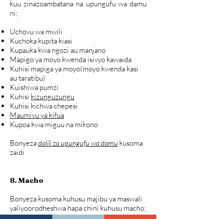
kuu zinazoambatana na upungufu wa damu
ni;
Uchovu wa mwili
Kuchoka kupita kiasi
Kupauka kwa ngozi au manjano
Mapigo ya moyo kwenda isivyo kawaida
Kuhisi mapiga ya moyo(moyo kwenda kasi
au taratibu)
Kuishiwa pumzi
Kuhisi
kizunguzungu
Kuhisi kichwa chepesi
Maumivu ya kifua
Kupoa kwa miguu na mikono
Bonyeza
dalili za upungufu wa damu
kusoma
zaidi
8.
Macho
Bonyeza kusoma kuhusu majibu ya maswali
yaliyoorodheshwa hapa chini kuhusu macho;