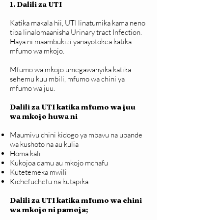
1. Dalili za UTI
Katika makala hii, UTI linatumika kama neno
tiba linalomaanisha Urinary tract Infection.
Haya ni maambukizi yanayotokea katika
mfumo wa mkojo.
Mfumo wa mkojo umegawanyika katika
sehemu kuu mbili, mfumo wa chini ya
mfumo wa juu.
Dalili za UTI katika mfumo wa juu
wa mkojo huwa ni
Maumivu chini kidogo ya mbavu na upande
wa kushoto na au kulia
Homa kali
Kukojoa damu au mkojo mchafu
Kutetemeka mwili
Kichefuchefu na kutapika
Dalili za UTI katika mfumo wa chini
wa mkojo ni pamoja;