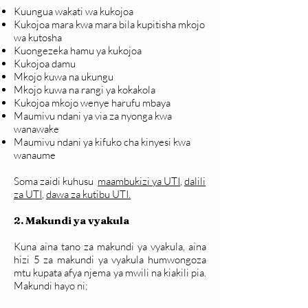
Kuungua wakati wa kukojoa
Kukojoa mara kwa mara bila kupitisha mkojo
wa kutosha
Kuongezeka hamu ya kukojoa
Kukojoa damu
Mkojo kuwa na ukungu
Mkojo kuwa na rangi ya kokakola
Kukojoa mkojo wenye harufu mbaya
Maumivu ndani ya via za nyonga kwa
wanawake
Maumivu ndani ya kifuko cha kinyesi kwa
wanaume
Soma zaidi kuhusu
maambukizi ya UTI
,
dalili
za UTI
,
dawa za kutibu UTI.
2. Makundi ya vyakula
Kuna aina tano za makundi ya vyakula, aina
hizi 5 za makundi ya vyakula humwongoza
mtu kupata afya njema ya mwili na kiakili pia.
Makundi hayo ni;