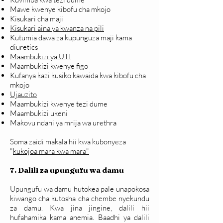
Mawe kwenye kibofu cha mkojo
Kisukari cha maji
Kisukari aina ya kwanza na pili
Kutumia dawa za kupunguza maji kama
diuretics
Maambukizi ya UTI
Maambukizi kwenye figo
Kufanya kazi kusiko kawaida kwa kibofu cha
mkojo
Ujauzito
Maambukizi kwenye tezi dume
Maambukizi ukeni
Makovu ndani ya mrija wa urethra
Soma zaidi makala hii kwa kubonyeza
"
kukojoa mara kwa mara"
7. Dalili za upungufu wa damu
Upungufu wa damu hutokea pale unapokosa
kiwango cha kutosha cha chembe nyekundu
za damu. Kwa jina jingine, dalili hii
hufahamika kama anemia. Baadhi ya dalili