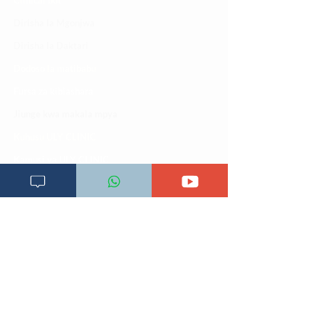
Clinical bot
Dirisha la Mgonjwa
Dirisha la Daktari
Dodoso la matibabu
Fursa za kibiashara
Jiunge kwa makala mpya
Kuhusu ULY CLINIC
Kamusi ya ULY CLINIC
Maoni ya mteja
Malalamiko ya mteja
Maoni ya wateja
Mahali tunapatikana
Makundi mengine ya
telegram
Matangazo na udhamini
​Matibabu ya nyumbani