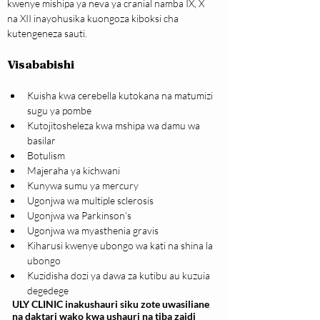
kwenye mishipa ya neva ya cranial namba IX, X 
na XII inayohusika kuongoza kiboksi cha 
kutengeneza sauti.
Visababishi
Kuisha kwa cerebella kutokana na matumizi 
sugu ya pombe
Kutojitosheleza kwa mshipa wa damu wa 
basilar
Botulism
Majeraha ya kichwani
Kunywa sumu ya mercury
Ugonjwa wa multiple sclerosis
Ugonjwa wa Parkinson’s
Ugonjwa wa myasthenia gravis
Kiharusi kwenye ubongo wa kati na shina la 
ubongo
Kuzidisha dozi ya dawa za kutibu au kuzuia 
degedege
ULY CLINIC inakushauri siku zote uwasiliane
na daktari wako kwa ushauri na tiba zaidi