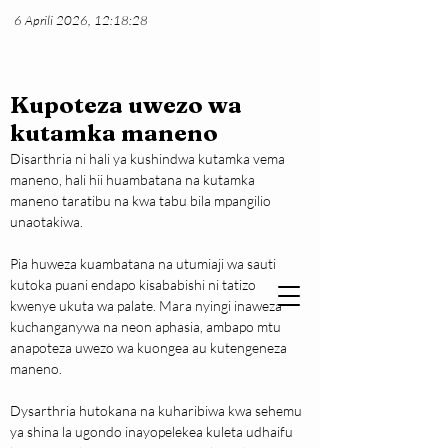
6 Aprili 2026, 12:18:28
Kupoteza uwezo wa
kutamka maneno
Disarthria ni hali ya kushindwa kutamka vema 
maneno, hali hii huambatana na kutamka 
maneno taratibu na kwa tabu bila mpangilio 
unaotakiwa. 
Pia huweza kuambatana na utumiaji wa sauti 
kutoka puani endapo kisababishi ni tatizo 
kwenye ukuta wa palate. Mara nyingi inaweza 
kuchanganywa na neon aphasia, ambapo mtu 
anapoteza uwezo wa kuongea au kutengeneza 
maneno.
Dysarthria hutokana na kuharibiwa kwa sehemu 
ya shina la ugondo inayopelekea kuleta udhaifu 