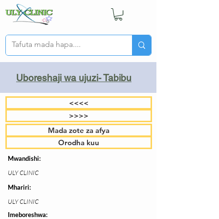
Uboreshaji wa ujuzi- Tabibu
<<<<
>>>>
Mada zote za afya
Orodha kuu
Mwandishi:
ULY CLINIC
Mhariri:
ULY CLINIC
Imeboreshwa: