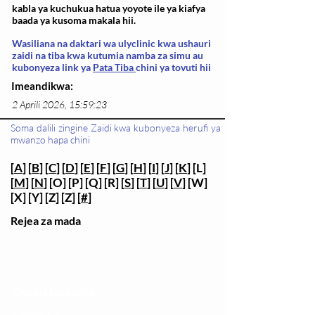
kabla ya kuchukua hatua yoyote ile ya kiafya
baada ya kusoma makala hii.
Wasiliana na daktari wa ulyclinic kwa ushauri
zaidi na tiba kwa kutumia namba za simu au
kubonyeza link ya
Pata Tiba
chini ya tovuti hii
Imeandikwa:
2 Aprili 2026, 15:59:23
Soma dalili zingine Zaidi kwa kubonyeza herufi ya
mwanzo hapa chini
[
A
] [
B
] [
C
] [
D
] [
E
] [
F
] [
G
] [
H
] [
I
] [
J
] [
K
] [L]
[
M
] [
N
] [O] [P] [Q] [R] [
S
] [
T
] [
U
] [
V
] [W]
[X] [Y] [Z] [Z] [
#
]
Rejea za mada
Changia kuwezesha