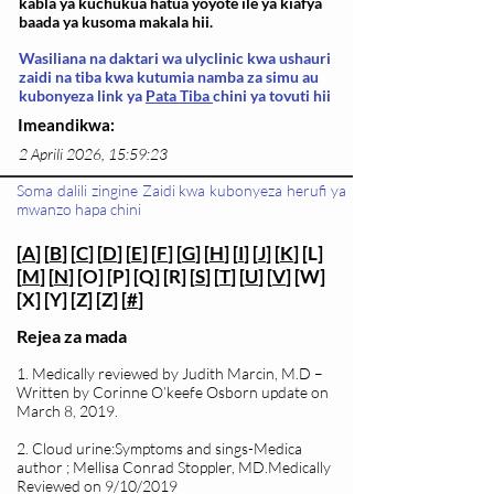
kabla ya kuchukua hatua yoyote ile ya kiafya
baada ya kusoma makala hii.
Wasiliana na daktari wa ulyclinic kwa ushauri
zaidi na tiba kwa kutumia namba za simu au
kubonyeza link ya
Pata Tiba
chini ya tovuti hii
Imeandikwa:
2 Aprili 2026, 15:59:23
Soma dalili zingine Zaidi kwa kubonyeza herufi ya
mwanzo hapa chini
[
A
] [
B
] [
C
] [
D
] [
E
] [
F
] [
G
] [
H
] [
I
] [
J
] [
K
] [L]
[
M
] [
N
] [O] [P] [Q] [R] [
S
] [
T
] [
U
] [
V
] [W]
[X] [Y] [Z] [Z] [
#
]
Rejea za mada
1. Medically reviewed by Judith Marcin, M.D –
Written by Corinne O’keefe Osborn update on
March 8, 2019.
2. Cloud urine:Symptoms and sings-Medica
author ; Mellisa Conrad Stoppler, MD.Medically
Reviewed on 9/10/2019