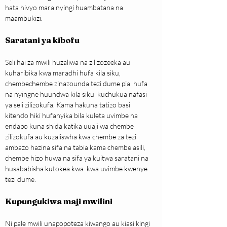
hata hivyo mara nyingi huambatana na 
maambukizi.
Saratani ya kibofu
Seli hai za mwili huzaliwa na zilizozeeka au 
kuharibika kwa maradhi hufa kila siku, 
chembechembe zinazounda tezi dume pia  hufa 
na nyingne huundwa kila siku  kuchukua nafasi 
ya seli zilizokufa. Kama hakuna tatizo basi 
kitendo hiki hufanyika bila kuleta uvimbe na 
endapo kuna shida katika uuaji wa chembe 
zilizokufa au kuzaliswha kwa chembe za tezi 
ambazo hazina sifa na tabia kama chembe asili, 
chembe hizo huwa na sifa ya kuitwa saratani na 
husababisha kutokea kwa  kwa uvimbe kwenye 
tezi dume.
Kupungukiwa maji mwilini
Ni pale mwili unapopoteza kiwango au kiasi kingi 