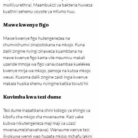
mwili(yurethra). Maambukizi ya bakteria huweza 
kuathiri sehemu yoyote ya mfumo huu.
Mawe kwenye figo
Mawe kwenye figo hutengenezea na 
chumvichumvi zinazotokana na mkojo. Kuna 
dalili zingine nyingi zinaweza kuambtana na 
mawe kwenye figo kama vile maumivu makali 
upande mmoja wa figo yanayosambaa kuelekea 
kwenye mrija wa mkojo, pamoja na kutoa mkojo 
weusi. Kusoma dalili zingine zaidi ingia kwenye 
makala husika shemu nyingine katika tovuti hii
Kuvimba kwa tezi dume
Tezi dume inapatikana chini kidogo ya shingo ya 
kibofu cha mkojo cha mwanaume. Kazi yake 
kubwa nikutengeneza maji maji ya uzazi 
mwanaume(shawahawa). Wanaume wenye tezi 
iliyokuwa wengi wao hupata mkojo mchafu lakini 