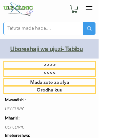
Uboreshaji wa ujuzi- Tabibu
<<<<
>>>>
Mada zote za afya
Orodha kuu
Mwandishi:
ULY CLINIC
Mhariri:
ULY CLINIC
Imeboreshwa: