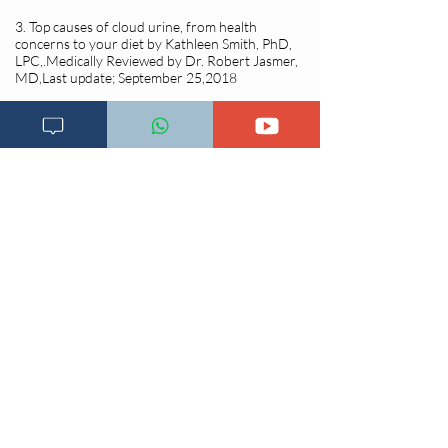
3. Top causes of cloud urine, from health
concerns to your diet by Kathleen Smith, PhD,
LPC,.Medically Reviewed by Dr. Robert Jasmer,
MD,Last update; September 25,2018
Changia kuwezesha
Clinical bot
Dirisha la Mgonjwa
Dirisha la Daktari
Dodoso la matibabu
Fursa za kibiashara
Jiunge kwa makala mpya
Kuhusu ULY CLINIC
Kamusi ya ULY CLINIC
Maoni ya mteja