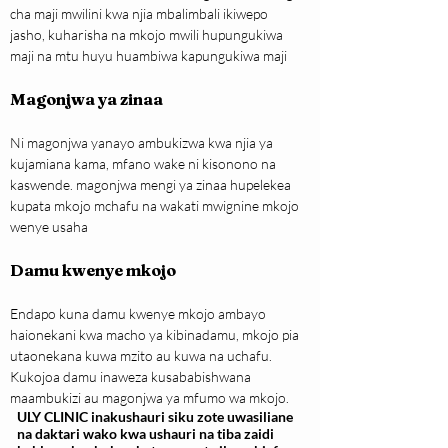
cha maji mwilini kwa njia mbalimbali ikiwepo 
jasho, kuharisha na mkojo mwili hupungukiwa 
maji na mtu huyu huambiwa kapungukiwa maji
Magonjwa ya zinaa 
Ni magonjwa yanayo ambukizwa kwa njia ya 
kujamiana kama, mfano wake ni kisonono na 
kaswende. magonjwa mengi ya zinaa hupelekea 
kupata mkojo mchafu na wakati mwignine mkojo 
wenye usaha
Damu kwenye mkojo
Endapo kuna damu kwenye mkojo ambayo 
haionekani kwa macho ya kibinadamu, mkojo pia 
utaonekana kuwa mzito au kuwa na uchafu. 
Kukojoa damu inaweza kusababishwana 
maambukizi au magonjwa ya mfumo wa mkojo.
ULY CLINIC inakushauri siku zote uwasiliane
na daktari wako kwa ushauri na tiba zaidi