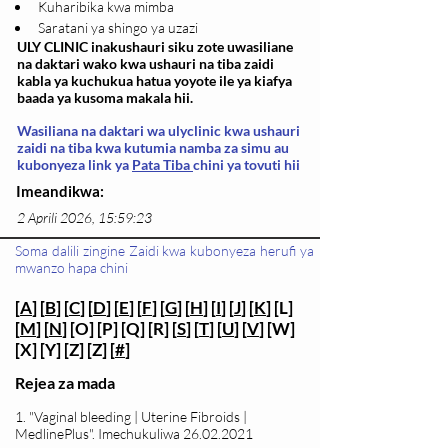
Kuharibika kwa mimba 
Saratani ya shingo ya uzazi
ULY CLINIC inakushauri siku zote uwasiliane
na daktari wako kwa ushauri na tiba zaidi
kabla ya kuchukua hatua yoyote ile ya kiafya
baada ya kusoma makala hii.
Wasiliana na daktari wa ulyclinic kwa ushauri
zaidi na tiba kwa kutumia namba za simu au
kubonyeza link ya
Pata Tiba
chini ya tovuti hii
Imeandikwa:
2 Aprili 2026, 15:59:23
Soma dalili zingine Zaidi kwa kubonyeza herufi ya
mwanzo hapa chini
[
A
] [
B
] [
C
] [
D
] [
E
] [
F
] [
G
] [
H
] [
I
] [
J
] [
K
] [L]
[
M
] [
N
] [O] [P] [Q] [R] [
S
] [
T
] [
U
] [
V
] [W]
[X] [Y] [Z] [Z] [
#
]
Rejea za mada
1. "Vaginal bleeding | Uterine Fibroids |
MedlinePlus". Imechukuliwa
26.02.2021