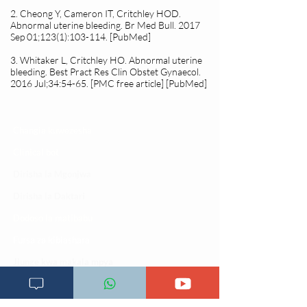
2. Cheong Y, Cameron IT, Critchley HOD.
Abnormal uterine bleeding. Br Med Bull. 2017
Sep 01;123(1):103-114. [PubMed]
3. Whitaker L, Critchley HO. Abnormal uterine
bleeding. Best Pract Res Clin Obstet Gynaecol.
2016 Jul;34:54-65. [PMC free article] [PubMed]
Changia kuwezesha
Clinical bot
Dirisha la Mgonjwa
Dirisha la Daktari
Dodoso la matibabu
Fursa za kibiashara
Jiunge kwa makala mpya
Kuhusu ULY CLINIC
Kamusi ya ULY CLINIC