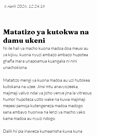
6 Aprili 2026, 12:24:18
Matatizo ya kutokwa na
damu ukeni
Ni ile hali ya macho kuona madoa doa meusi au 
ya kijivu, kuona nyuzi ambazo ambazo hupotea 
ghafla mara unapoamua kuangalia ni nini 
unachokiona.
Matatizo mengi ya kuona madoa au uzi hutokea 
kutokana na uzee. Jinsi mtu anavyozeeka, 
majimaji yaliyo ndai ya jicho yenye jina la vitreous 
humor hupoteza uzito wake na kuwa majimaji 
mepesi pamoja kutengeneza madoa madogo 
sana ambayo huonwa na lenzi ya macho yako 
kama madoa au nyuzi ndogo.
Dalili hii pia inaweza kumaanisha kuwa kuna 