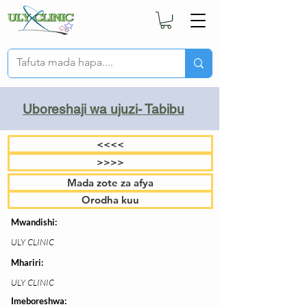
Uboreshaji wa ujuzi- Tabibu
<<<<
>>>>
Mada zote za afya
Orodha kuu
Mwandishi:
ULY CLINIC
Mhariri:
ULY CLINIC
Imeboreshwa: