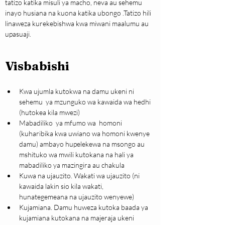
tatizo katika misuli ya macho, neva au sehemu 
inayo husiana na kuona katika ubongo .Tatizo hili 
linaweza kurekebishwa kwa miwani maalumu au 
upasuaji. 
Visbabishi
Kwa ujumla kutokwa na damu ukeni ni 
sehemu  ya mzunguko wa kawaida wa hedhi 
(hutokea kila mwezi) 
Mabadiliko  ya mfumo wa  homoni 
(kuharibika kwa uwiano wa homoni kwenye 
damu) ambayo hupelekewa na msongo au 
mshituko wa mwili kutokana na hali ya 
mabadiliko ya mazingira au chakula
Kuwa na ujauzito. Wakati wa ujauzito (ni 
kawaida lakin sio kila wakati, 
hunategemeana na ujauzito wenyewe)
Kujamiana. Damu huweza kutoka baada ya 
kujamiana kutokana na majeraja ukeni